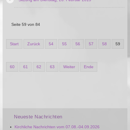
Seite 59 von 84
Start
Zurück
54
55
56
57
58
59
60
61
62
63
Weiter
Ende
Neueste Nachrichten
Kirchliche Nachrichten vom 07.08.-04.09.2026